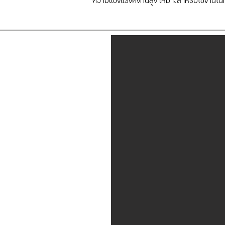
ความแข็งแรงคงทนสูง เหมาะสำหรับใช้งานในที