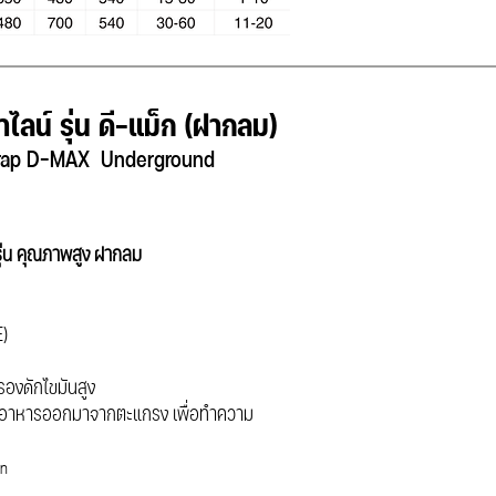
าไลน์ รุ่น ดี-แม็ก (ฝากลม)
Trap D-MAX Underground
ุ่น คุณภาพสูง ฝากลม
E)
องดักไขมันสูง
ศษอาหารออกมาจากตะแกรง เพื่อทำความ
ัท