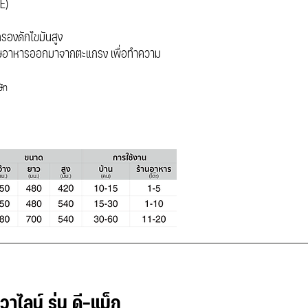
E)
รองดักไขมันสูง
ศษอาหารออกมาจากตะแกรง เพื่อทำความ
ษัท
าไลน์ รุ่น ดี-แม็ก