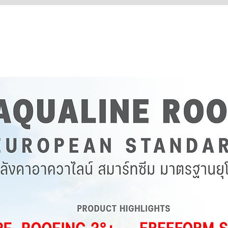
าม
เกี่ยวกับเรา
ติดต่อเรา