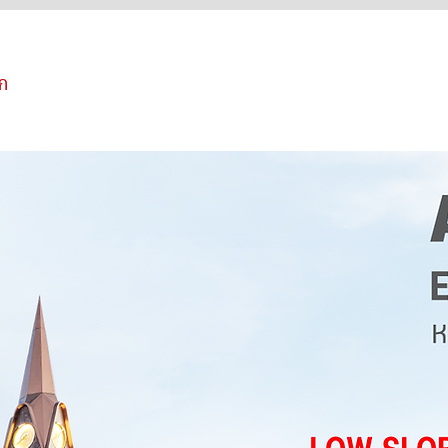
รก
ผลิตภัณฑ์
ดาวน์โหลด
ข่าวสารกิจกรรม
บทคว