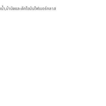
ก็บน้ำ,บำบัดและดักไขมันไฟเบอร์กลาส